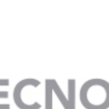
Branding
Imagen
Comunicación
Desarrollo tipográfico
POP
Stands
Folleteria
Merchandising