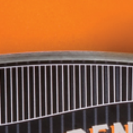
Golden Age, primera línea de licores Premium
Dellepiane
decidió lanzar una nueva línes de licores muy
diferente a su clásica línea Tres Plumas. La idea fue lanzar
“Golden Age” una familia de licores Premium.
Se eligió una botella muy particular con reminisencias Art Deco.
Definimos una estética de época elegante, diseñamos todas las
etiquetas y la web de presentación del producto.