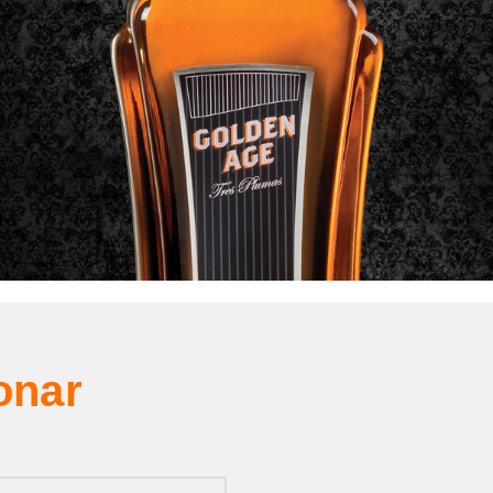
Golden Age, primera línea de licores Premium
Dellepiane
decidió lanzar una nueva línes de licores muy
diferente a su clásica línea Tres Plumas. La idea fue lanzar
“Golden Age” una familia de licores Premium.
Se eligió una botella muy particular con reminisencias Art Deco.
Definimos una estética de época elegante, diseñamos todas las
etiquetas y la web de presentación del producto.
onar