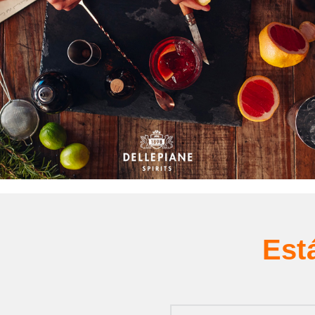
Dellepiane
decidió lanzar una nueva línes de licores muy
diferente a su clásica línea Tres Plumas. La idea fue lanzar
“Golden Age” una familia de licores Premium.
Se eligió una botella muy particular con reminisencias Art Deco.
Definimos una estética de época elegante, diseñamos todas las
etiquetas y la web de presentación del producto.
Est