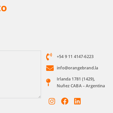
to
+54 9 11 4147-6223
info@orangebrand.la
Irlanda 1781 (1429),
Nuñez CABA – Argentina