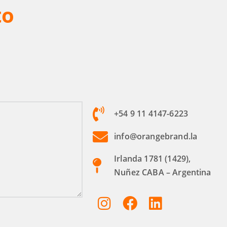
to
+54 9 11 4147-6223
info@orangebrand.la
Irlanda 1781 (1429),
Nuñez CABA – Argentina