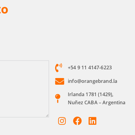
to
+54 9 11 4147-6223
info@orangebrand.la
Irlanda 1781 (1429),
Nuñez CABA – Argentina